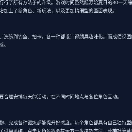
行行了所有方法于的升级。游戏时间虽然起源始夏日的30一天缩
加上了​​新角色、新玩法​​，以及更加精细型的画面表现。
洗碗到钓鱼、拍卡，各一种都设计得颇具趣味化。而​​成便视图的
验。
要合理安排每天的活动，在不同时间地点与各位角色互动。
、送礼物、完成各种锻炼都能提升好感度。每个角色都具有自己独特
了引导系统，点击女角色将会提示方一步技巧方往，赴神社算卦