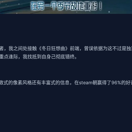
，我之间处接触《冬日狂想曲》前端，曾误依据为这不过是独家​​
重点逢际，我找抵到自身己彻底错终。
精致式的像素风格还有丰富式的信息，在steam朝赢得了​​96%的好