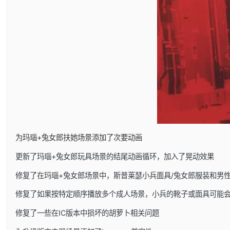
为玛瑙+兔女郎扶她场景添加了次要动画
更新了玛瑙+兔女郎玩具场景的结尾动画循环，加入了晃动效果
修复了在玛瑙+兔女郎场景中，斯普莱瑟小兵面具/兔女郎服装和男
修复了如果按特定顺序播放多个成人场景，小兵的靴子或面具可能
修复了一些在IC版本中损坏的胡萝卜相关问题