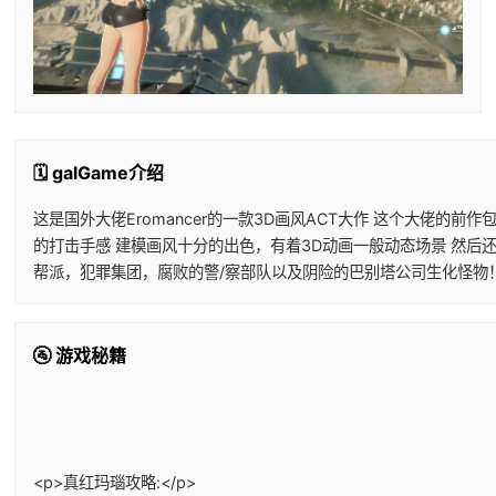
🗓️ galGame介绍
这是国外大佬Eromancer的一款3D画风ACT大作 这个大佬
的打击手感 建模画风十分的出色，有着3D动画一般动态场景 然后
帮派，犯罪集团，腐败的警/察部队以及阴险的巴别塔公司生化怪物
🚰 游戏秘籍
<p>真红玛瑙攻略:</p>