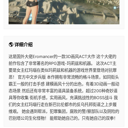
🌎 详细介绍
这是国外大佬Eromancer的一款3D画风ACT大作 这个大佬的
前作包含了非常著名的RPG游戏-玛莉兹和机器。 这次ACT主
要是女主红玛瑙在类似玛莉兹和机器的游戏世界里登场对抗罪
恶！ 官方中文步兵版 本作拥有非常流畅的格斗场景，如同街头
霸王一般的打击手感 建模画风十分的出色，有着3D动画一般动
态场景 然后还有非常丰富的道具装备系统，超过200种奇妙道
具等你收集 街机手感，实用画风，充满挑战性的BOSS战斗 我
们的女主红玛瑙行走在新巴比伦都市的反乌托邦街道之上步履
维艰。 她会遇到帮派，犯罪集团，腐败的警/察部队以及阴险的
巴别塔公司生化怪物！ 能帮助她自己的，只有她自己的双拳！