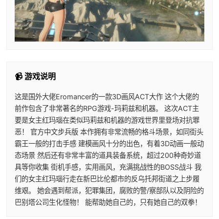
📹 游戏说明
这是国外大佬Eromancer的一款3D画风ACT大作 这个大佬的
前作包含了非常著名的RPG游戏-玛莉兹和机器。 这次ACT主
要是女主红玛瑙在类似玛莉兹和机器的游戏世界里登场对抗罪
恶！ 官方中文步兵版 本作拥有非常流畅的格斗场景，如同街头
霸王一般的打击手感 建模画风十分的出色，有着3D动画一般动
态场景 然后还有非常丰富的道具装备系统，超过200种奇妙道
具等你收集 街机手感，实用画风，充满挑战性的BOSS战斗 我
们的女主红玛瑙行走在新巴比伦都市的反乌托邦街道之上步履
维艰。 她会遇到帮派，犯罪集团，腐败的警/察部队以及阴险的
巴别塔公司生化怪物！ 能帮助她自己的，只有她自己的双拳！