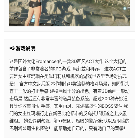
📢 游戏说明
这是国外大佬Eromancer的一款3D画风ACT大作 这个大佬的
前作包含了非常著名的RPG游戏-玛莉兹和机器。 这次ACT主
要是女主红玛瑙在类似玛莉兹和机器的游戏世界里登场对抗罪
恶！ 官方中文步兵版 本作拥有非常流畅的格斗场景，如同街头
霸王一般的打击手感 建模画风十分的出色，有着3D动画一般动
态场景 然后还有非常丰富的道具装备系统，超过200种奇妙道
具等你收集 街机手感，实用画风，充满挑战性的BOSS战斗 我
们的女主红玛瑙行走在新巴比伦都市的反乌托邦街道之上步履
维艰。 她会遇到帮派，犯罪集团，腐败的警/察部队以及阴险的
巴别塔公司生化怪物！ 能帮助她自己的，只有她自己的双拳！