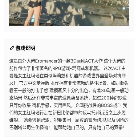
📏 游戏说明
这是国外大佬Eromancer的一款3D画风ACT大作 这个大佬的
前作包含了非常著名的RPG游戏-玛莉兹和机器。 这次ACT主
要是女主红玛瑙在类似玛莉兹和机器的游戏世界里登场对抗罪
恶！ 官方中文步兵版 本作拥有非常流畅的格斗场景，如同街头
霸王一般的打击手感 建模画风十分的出色，有着3D动画一般动
态场景 然后还有非常丰富的道具装备系统，超过200种奇妙道
具等你收集 街机手感，实用画风，充满挑战性的BOSS战斗 我
们的女主红玛瑙行走在新巴比伦都市的反乌托邦街道之上步履
维艰。 她会遇到帮派，犯罪集团，腐败的警/察部队以及阴险的
巴别塔公司生化怪物！ 能帮助她自己的，只有她自己的双拳！