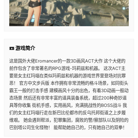
📼 游戏简介
这是国外大佬Eromancer的一款3D画风ACT大作 这个大佬的
前作包含了非常著名的RPG游戏-玛莉兹和机器。 这次ACT主
要是女主红玛瑙在类似玛莉兹和机器的游戏世界里登场对抗罪
恶！ 官方中文步兵版 本作拥有非常流畅的格斗场景，如同街头
霸王一般的打击手感 建模画风十分的出色，有着3D动画一般动
态场景 然后还有非常丰富的道具装备系统，超过200种奇妙道
具等你收集 街机手感，实用画风，充满挑战性的BOSS战斗 我
们的女主红玛瑙行走在新巴比伦都市的反乌托邦街道之上步履
维艰。 她会遇到帮派，犯罪集团，腐败的警/察部队以及阴险的
巴别塔公司生化怪物！ 能帮助她自己的，只有她自己的双拳！